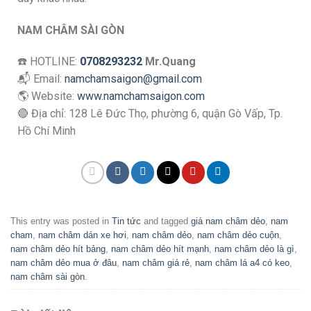
NAM CHÂM SÀI GÒN
☎️ HOTLINE:
0708293232
Mr.Quang
📬 Email:
namchamsaigon@gmail.com
🌎 Website:
www.namchamsaigon.com
🔴 Địa chỉ: 128 Lê Đức Thọ, phường 6, quận Gò Vấp, Tp.
Hồ Chí Minh
This entry was posted in
Tin tức
and tagged
giá nam châm dẻo
,
nam
cham
,
nam châm dán xe hơi
,
nam châm dẻo
,
nam châm dẻo cuộn
,
nam châm dẻo hít bảng
,
nam châm dẻo hít mạnh
,
nam châm dẻo là gì
,
nam châm dẻo mua ở đâu
,
nam châm giá rẻ
,
nam châm lá a4 có keo
,
nam châm sài gòn
.