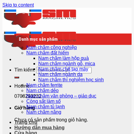
Skip to content
Danh mục sản phẩm
Nam châm công nghiệp
Nam châm đất hiếm
Nam châm làm hộp quà
Nam châm ngành gỗ, mica
Nam châm chế tạo máy
Tìm kiếm:
Nam châm ngành da
Nam châm thí nghiệm học sinh
Nam châm ferrite
Hotline:
Nam châm dẻo
Nam châm văn phòng – giáo dục
0708293232
Còng sắt làm sổ
Nam châm tủ lạnh
Giỏ hàng
Nam châm nâng
Chưa có sản phẩm trong giỏ hàng.
Trang chủ
Hướng dẫn mua hàng
Cửa hàng