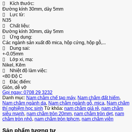
Kích thước:
Đường kính 30mm, dày 5mm
Lực từ:
N35
Chất liệu:
Đường kính 30mm, dày 5mm
Ứng dụng:
Các ngành sản xuất đồ mica, hộp cứng, hộp gỗ,...
Dung sai:
+-0.05mm
Lớp xi, mạ:
Nikel, Kẽm
Nhiệt độ làm việc:
<80 Độ C
Đặc điểm:
Giòn, dễ vỡ
Gọi ngay: 0708 29 3232
Danh mục:
Nam châm chế tạo máy
,
Nam châm đất hiếm
,
Nam châm ngành da
,
Nam châm ngành gỗ, mica
,
Nam châm
thí nghiệm học sinh
Từ khóa:
nam châm giá rẻ
,
nam châm
siêu mạnh
,
nam châm tròn 20mm
,
nam châm tròn dẹt
,
nam
châm tròn nhỏ
,
nam châm tròn tphcm
,
nam châm viên
Sản phẩm tương tự