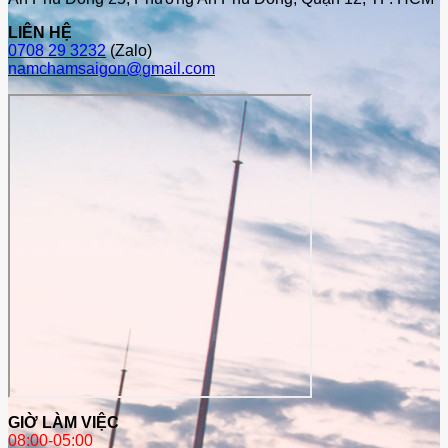
LIÊN HỆ
0708 29 3232
(Zalo)
namchamsaigon@gmail.com
GIỜ LÀM VIỆC
08:00-05:00