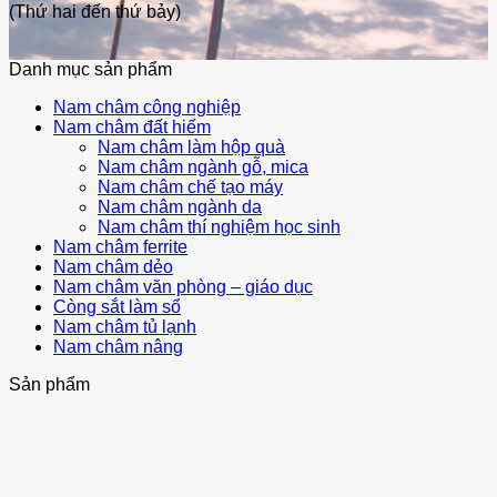
(Thứ hai đến thứ bảy)
Danh mục sản phẩm
Nam châm công nghiệp
Nam châm đất hiếm
Nam châm làm hộp quà
Nam châm ngành gỗ, mica
Nam châm chế tạo máy
Nam châm ngành da
Nam châm thí nghiệm học sinh
Nam châm ferrite
Nam châm dẻo
Nam châm văn phòng – giáo dục
Còng sắt làm sổ
Nam châm tủ lạnh
Nam châm nâng
Sản phẩm