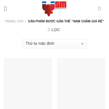
TRANG CHỦ
/
SẢN PHẨM ĐƯỢC GẮN THẺ “NAM CHÂM GIÁ RẺ”
LỌC