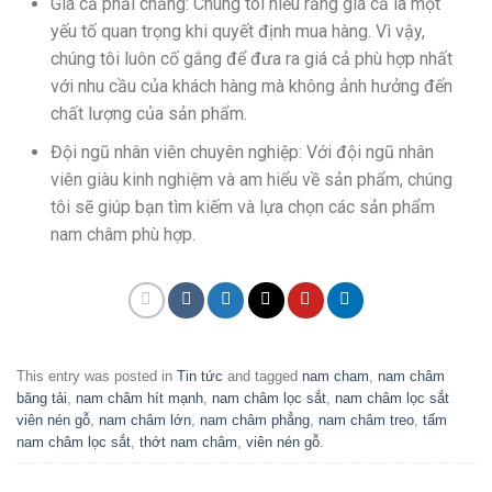
Giá cả phải chăng: Chúng tôi hiểu rằng giá cả là một
yếu tố quan trọng khi quyết định mua hàng. Vì vậy,
chúng tôi luôn cố gắng để đưa ra giá cả phù hợp nhất
với nhu cầu của khách hàng mà không ảnh hưởng đến
chất lượng của sản phẩm.
Đội ngũ nhân viên chuyên nghiệp: Với đội ngũ nhân
viên giàu kinh nghiệm và am hiểu về sản phẩm, chúng
tôi sẽ giúp bạn tìm kiếm và lựa chọn các sản phẩm
nam châm phù hợp.
This entry was posted in
Tin tức
and tagged
nam cham
,
nam châm
băng tải
,
nam châm hít mạnh
,
nam châm lọc sắt
,
nam châm lọc sắt
viên nén gỗ
,
nam châm lớn
,
nam châm phẳng
,
nam châm treo
,
tấm
nam châm lọc sắt
,
thớt nam châm
,
viên nén gỗ
.