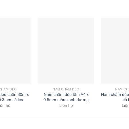
CHÂM DẺO
NAM CHÂM DẺO
NAM CH
dẻo cuộn 30m x
Nam châm dẻo tấm A4 x
Nam châm dẻo
0.3mm có keo
0.5mm màu xanh dương
có 
iên hệ
Liên hệ
Liê