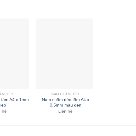
ÂM DẺO
NAM CHÂM DẺO
NAM CHÂM
 tấm A4 x 1mm
Nam châm dẻo tấm A4 x
Nam châm dẻo 
keo
0.5mm màu đen
620mm x
n hệ
Liên hệ
Liên 