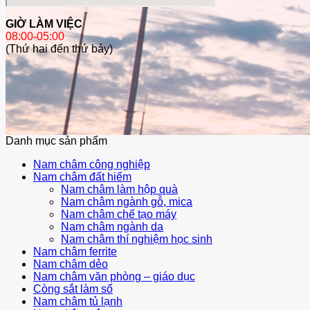
GIỜ LÀM VIỆC
08:00-05:00
(Thứ hai đến thứ bảy)
Danh mục sản phẩm
Nam châm công nghiệp
Nam châm đất hiếm
Nam châm làm hộp quà
Nam châm ngành gỗ, mica
Nam châm chế tạo máy
Nam châm ngành da
Nam châm thí nghiệm học sinh
Nam châm ferrite
Nam châm dẻo
Nam châm văn phòng – giáo dục
Còng sắt làm sổ
Nam châm tủ lạnh