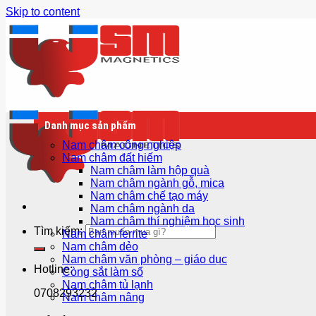
Skip to content
Danh mục sản phẩm
Nam châm công nghiệp
Nam châm đất hiếm
Nam châm làm hộp quà
Nam châm ngành gỗ, mica
Nam châm chế tạo máy
Nam châm ngành da
Nam châm thí nghiệm học sinh
Tìm kiếm:
Nam châm ferrite
Nam châm dẻo
Nam châm văn phòng – giáo dục
Hotline:
Còng sắt làm sổ
Nam châm tủ lạnh
0708293232
Nam châm nâng