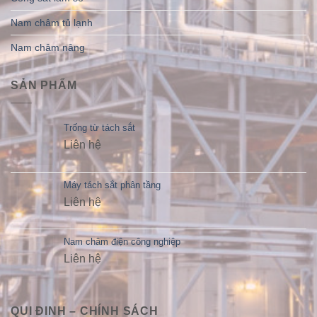
Nam châm tủ lạnh
Nam châm nâng
SẢN PHẨM
Trống từ tách sắt
Liên hệ
Máy tách sắt phân tầng
Liên hệ
Nam châm điện công nghiệp
Liên hệ
QUI ĐINH – CHÍNH SÁCH