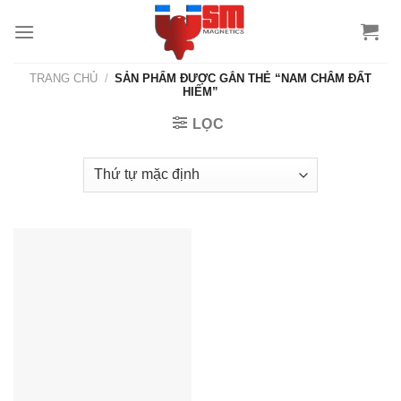
TRANG CHỦ
/
SẢN PHẨM ĐƯỢC GẮN THẺ “NAM CHÂM ĐẤT
HIẾM”
LỌC