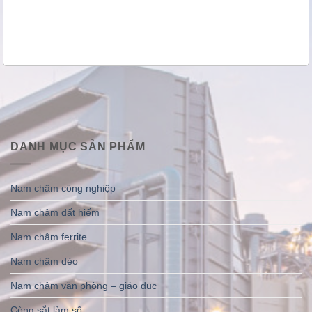
DANH MỤC SẢN PHẨM
Nam châm công nghiệp
Nam châm đất hiếm
Nam châm ferrite
Nam châm dẻo
Nam châm văn phòng – giáo dục
Còng sắt làm sổ