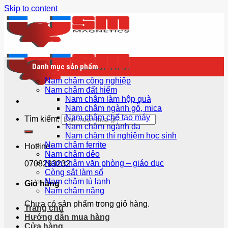
Skip to content
Danh mục sản phẩm
Nam châm công nghiệp
Nam châm đất hiếm
Nam châm làm hộp quà
Nam châm ngành gỗ, mica
Nam châm chế tạo máy
Tìm kiếm:
Nam châm ngành da
Nam châm thí nghiệm học sinh
Nam châm ferrite
Hotline:
Nam châm dẻo
Nam châm văn phòng – giáo dục
0708293232
Còng sắt làm sổ
Nam châm tủ lạnh
Giỏ hàng
Nam châm nâng
Chưa có sản phẩm trong giỏ hàng.
Trang chủ
Hướng dẫn mua hàng
Cửa hàng