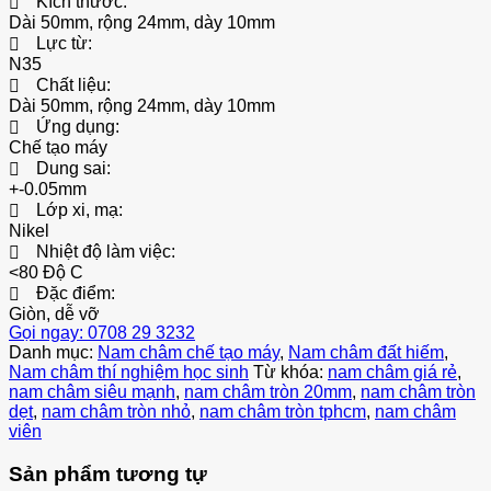
Kích thước:
Dài 50mm, rộng 24mm, dày 10mm
Lực từ:
N35
Chất liệu:
Dài 50mm, rộng 24mm, dày 10mm
Ứng dụng:
Chế tạo máy
Dung sai:
+-0.05mm
Lớp xi, mạ:
Nikel
Nhiệt độ làm việc:
<80 Độ C
Đặc điểm:
Giòn, dễ vỡ
Gọi ngay: 0708 29 3232
Danh mục:
Nam châm chế tạo máy
,
Nam châm đất hiếm
,
Nam châm thí nghiệm học sinh
Từ khóa:
nam châm giá rẻ
,
nam châm siêu mạnh
,
nam châm tròn 20mm
,
nam châm tròn
dẹt
,
nam châm tròn nhỏ
,
nam châm tròn tphcm
,
nam châm
viên
Sản phẩm tương tự