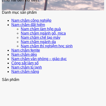
(Thứ hai đến thứ bảy)
Danh mục sản phẩm
Nam châm công nghiệp
Nam châm đất hiếm
Nam châm làm hộp quà
Nam châm ngành gỗ, mica
Nam châm chế tạo máy
Nam châm ngành da
Nam châm thí nghiệm học sinh
Nam châm ferrite
Nam châm dẻo
Nam châm văn phòng – giáo dục
Còng sắt làm sổ
Nam châm tủ lạnh
Nam châm nâng
Sản phẩm