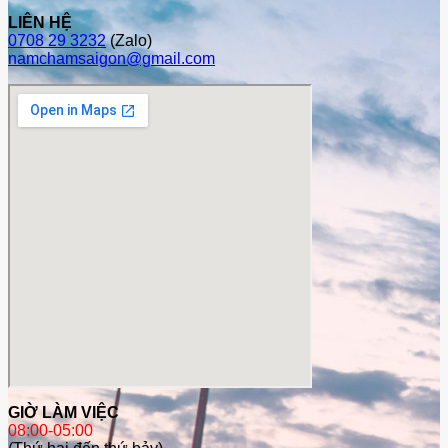
LIÊN HỆ
0708 29 3232
(Zalo)
namchamsaigon@gmail.com
GIỜ LÀM VIỆC
08:00-05:00