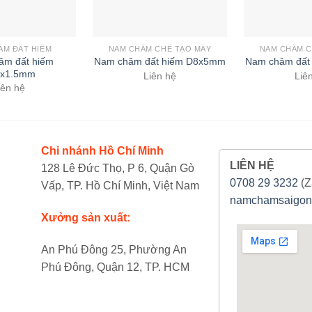
ÂM ĐẤT HIẾM
NAM CHÂM CHẾ TẠO MÁY
NAM CHÂM C
âm đất hiếm
Nam châm đất hiếm D8x5mm
Nam châm đất
x1.5mm
Liên hệ
Liê
iên hệ
Chi nhánh Hồ Chí Minh
LIÊN HỆ
128 Lê Đức Thọ, P 6, Quận Gò
0708 29 3232
(Z
Vấp, TP. Hồ Chí Minh, Việt Nam
namchamsaigon
Xưởng sản xuất:
An Phú Đông 25, Phường An
Phú Đông, Quận 12, TP. HCM