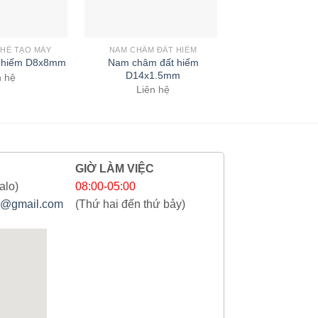
HẾ TẠO MÁY
NAM CHÂM ĐẤT HIẾM
NAM CHÂM CHẾ
Nam châm đất hiếm
Nam châm đ
 hiếm D8x8mm
D14x1.5mm
D12x5
n hệ
Liên hệ
Liên 
GIỜ LÀM VIỆC
alo)
08:00-05:00
@gmail.com
(Thứ hai đến thứ bảy)