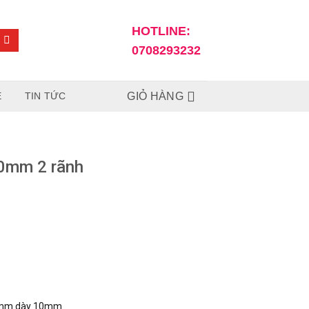
HOTLINE:
0708293232
Ệ
TIN TỨC
GIỎ HÀNG
0mm 2 rãnh
0mm dày 10mm