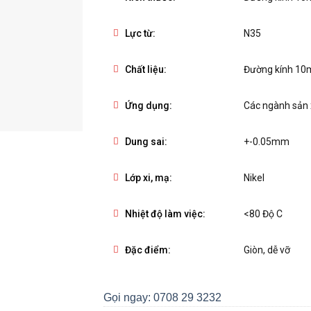
Lực từ:
N35
Chất liệu:
Đường kính 1
Ứng dụng:
Các ngành sản x
Dung sai:
+-0.05mm
Lớp xi, mạ:
Nikel
Nhiệt độ làm việc:
<80 Độ C
Đặc điểm:
Giòn, dễ vỡ
Gọi ngay: 0708 29 3232