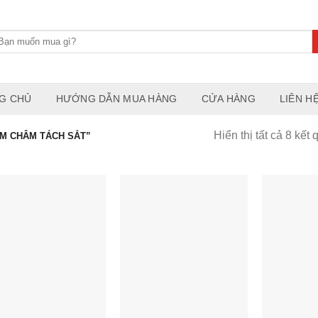
G CHỦ
HƯỚNG DẪN MUA HÀNG
CỬA HÀNG
LIÊN H
Hiển thị tất cả 8 kết 
M CHÂM TÁCH SẮT”