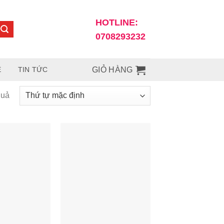
HOTLINE:
0708293232
Ệ
TIN TỨC
GIỎ HÀNG
quả