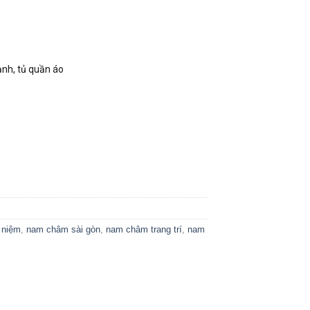
 lạnh, tủ quần áo
 niệm
,
nam châm sài gòn
,
nam châm trang trí
,
nam