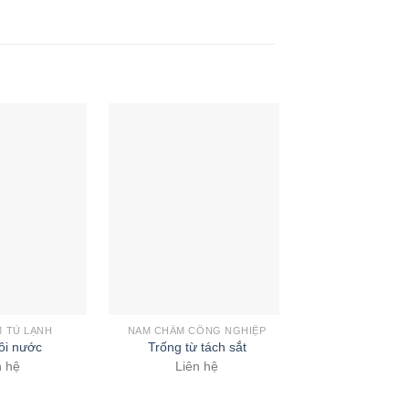
 TỦ LẠNH
NAM CHÂM CÔNG NGHIỆP
NAM CHÂM CÔN
ôi nước
Trống từ tách sắt
Máy tách sắt 
n hệ
Liên hệ
Liên 