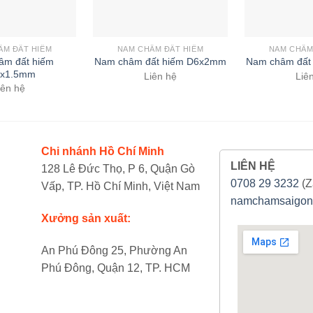
ÂM ĐẤT HIẾM
NAM CHÂM ĐẤT HIẾM
NAM CHÂM
âm đất hiếm
Nam châm đất hiếm D6x2mm
Nam châm đất
x1.5mm
Liên hệ
Liê
iên hệ
Chi nhánh Hồ Chí Minh
LIÊN HỆ
128 Lê Đức Thọ, P 6, Quận Gò
0708 29 3232
(Z
Vấp, TP. Hồ Chí Minh, Việt Nam
namchamsaigon
Xưởng sản xuất:
An Phú Đông 25, Phường An
Phú Đông, Quận 12, TP. HCM