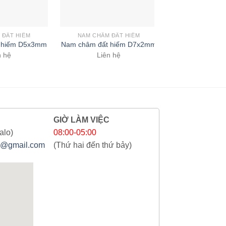
 ĐẤT HIẾM
NAM CHÂM ĐẤT HIẾM
NAM CHÂM CHẾ
 hiếm D5x3mm
Nam châm đất hiếm D7x2mm
Nam châm đất 
n hệ
Liên hệ
Liên 
GIỜ LÀM VIỆC
alo)
08:00-05:00
@gmail.com
(Thứ hai đến thứ bảy)