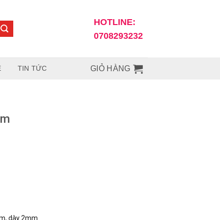
HOTLINE:
0708293232
Ệ
TIN TỨC
GIỎ HÀNG
mm
mm, dày 2mm