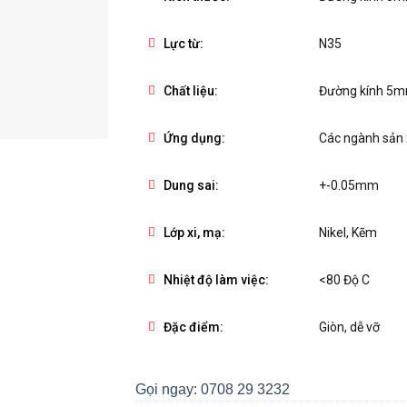
Lực từ:
N35
Chất liệu:
Đường kính 5
Ứng dụng:
Các ngành sản x
Dung sai:
+-0.05mm
Lớp xi, mạ:
Nikel, Kẽm
Nhiệt độ làm việc:
<80 Độ C
Đặc điểm:
Giòn, dễ vỡ
Gọi ngay: 0708 29 3232